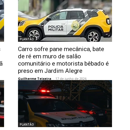
PLANTÃO
s
Carro sofre pane mecânica, bate
de ré em muro de salão
ã
comunitário e motorista bêbado é
preso em Jardim Alegre
Guilherme Teixeira
-
17 de junho de 2026
PLANTÃO