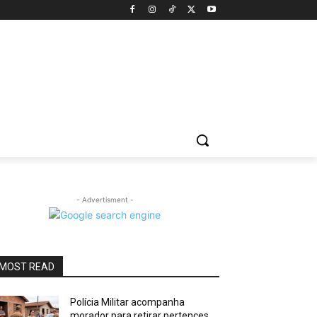
- Advertisment -
MOST READ
Polícia Militar acompanha
morador para retirar pertences