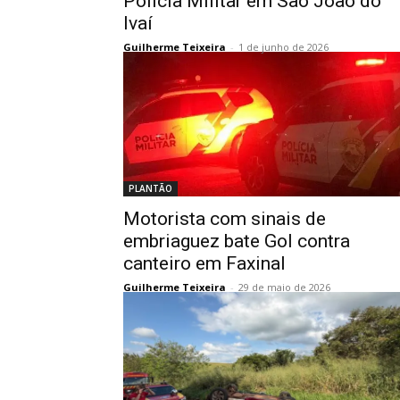
Polícia Militar em São João do
Ivaí
Guilherme Teixeira
-
1 de junho de 2026
PLANTÃO
Motorista com sinais de
embriaguez bate Gol contra
canteiro em Faxinal
Guilherme Teixeira
-
29 de maio de 2026