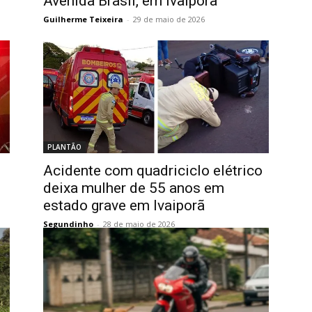
Avenida Brasil, em Ivaiporã
Guilherme Teixeira
-
29 de maio de 2026
PLANTÃO
Acidente com quadriciclo elétrico
deixa mulher de 55 anos em
estado grave em Ivaiporã
Segundinho
-
28 de maio de 2026