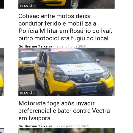
PLANTÃO
Colisão entre motos deixa
condutor ferido e mobiliza a
Polícia Militar em Rosário do Ivaí;
outro motociclista fugiu do local
Guilherme Teixeira
-
2 de julho de 2026
PLANTÃO
Motorista foge após invadir
preferencial e bater contra Vectra
em Ivaiporã
Guilherme Teixeira
-
22 de junho de 2026