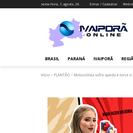
sexta-feira, 7, agosto, 26
Entrar / Cadastrar
Webma
BRASIL
PARANÁ
IVAIPORÃ
REGI
Início
PLANTÃO
Motociclista sofre queda e torce o