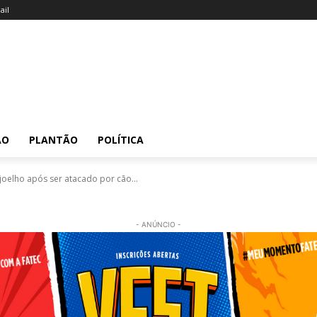
il
ÃO
PLANTÃO
POLÍTICA
 joelho após ser atacado por cão...
- ANÚNCIO -