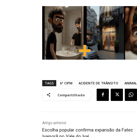
TAGS
6ª CIPM
ACIDENTE DE TRÂNSITO
ANIMAL
Compartilhado
Artigo anterior
Escolha popular confirma expansão da Fatec
Ivaiporã no Vale do Ivaí