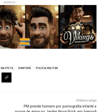
- ANÚNCIO -
 NA PISTA
IVAIPORÃ
POLÍCIA MILITAR
Próximo artigo
PM prende homem por pornografia infantil e
posse de arma no Jardim Nova Porã, em Ivaiporã