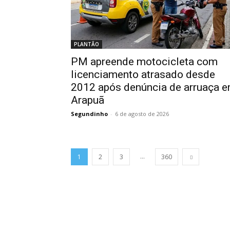
PLANTÃO
PM apreende motocicleta com
licenciamento atrasado desde
2012 após denúncia de arruaça 
Arapuã
Segundinho
-
6 de agosto de 2026
...
1
2
3
360