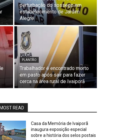
perturbação do sossego em
ar
estabelecimento de Jardim
Alegre
PLANTÃO
de
Trabalhador é encontrado morto
em pasto após sair para fazer
cerca na área rural de Ivaiporã
MOST READ
Casa da Memória de Ivaiporã
inaugura exposição especial
sobre a história dos selos postais