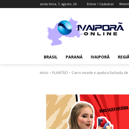
sexta-feira, 7, agosto, 26
Entrar / Cadastrar
Webma
BRASIL
PARANÁ
IVAIPORÃ
REGI
Início
PLANTÃO
Carro invade e quebra fachada de c