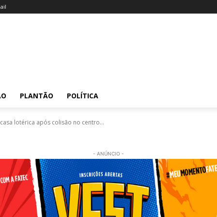
il
ÃO
PLANTÃO
POLÍTICA
asa lotérica após colisão no centro...
- ANÚNCIO -