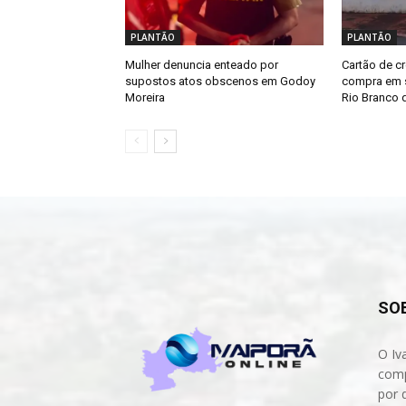
PLANTÃO
PLANTÃO
Mulher denuncia enteado por
Cartão de cr
supostos atos obscenos em Godoy
compra em s
Moreira
Rio Branco d
SO
O Iv
comp
por 