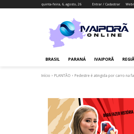
quinta-feira, 6, agosto, 26
Entrar / Cadastrar
Webm
BRASIL
PARANÁ
IVAIPORÃ
REGI
Início
PLANTÃO
Pedestre é atingida por carro na fa