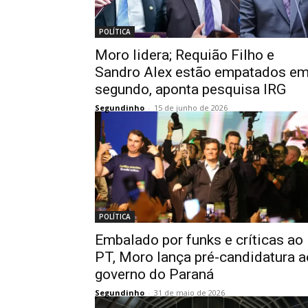
POLÍTICA
Moro lidera; Requião Filho e
Sandro Alex estão empatados e
segundo, aponta pesquisa IRG
Segundinho
-
15 de junho de 2026
POLÍTICA
Embalado por funks e críticas ao
PT, Moro lança pré-candidatura a
governo do Paraná
Segundinho
-
31 de maio de 2026