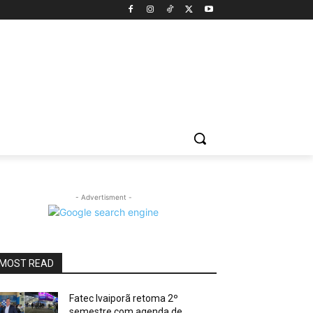
- Advertisment -
MOST READ
Fatec Ivaiporã retoma 2º
semestre com agenda de