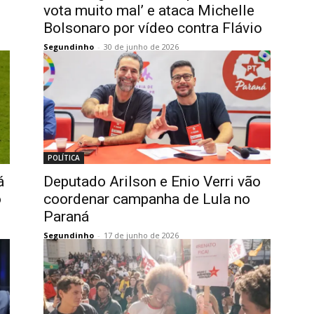
vota muito mal’ e ataca Michelle
Bolsonaro por vídeo contra Flávio
Segundinho
-
30 de junho de 2026
POLÍTICA
á
Deputado Arilson e Enio Verri vão
o
coordenar campanha de Lula no
Paraná
Segundinho
-
17 de junho de 2026