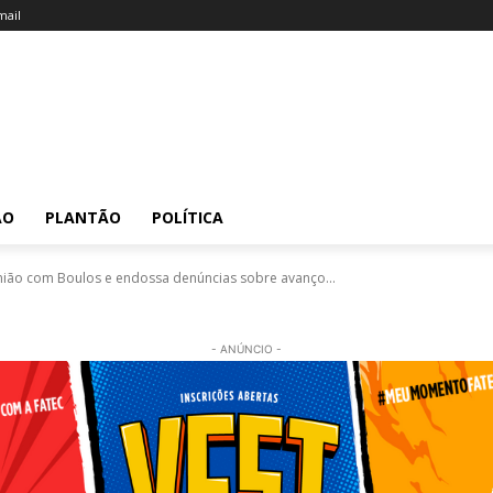
ail
ÃO
PLANTÃO
POLÍTICA
nião com Boulos e endossa denúncias sobre avanço...
- ANÚNCIO -