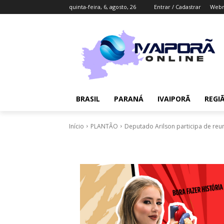
quinta-feira, 6, agosto, 26
Entrar / Cadastrar
Webm
BRASIL
PARANÁ
IVAIPORÃ
REGI
Início
PLANTÃO
Deputado Arilson participa de reu