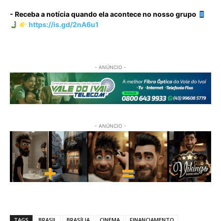
- Receba a notícia quando ela acontece no nosso grupo
https://is.gd/2nA6u1
- ANÚNCIO -
- ANÚNCIO -
TAGS
BRASIL
BRASÍLIA
CINEMA
FINANCIAMENTO