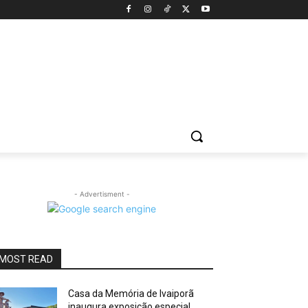
- Advertisment -
MOST READ
Casa da Memória de Ivaiporã
inaugura exposição especial