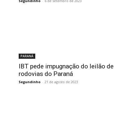
Segundinho
-
6 de setembro de 2023
PARANÁ
IBT pede impugnação do leilão de
rodovias do Paraná
s
Segundinho
-
21 de agosto de 2023