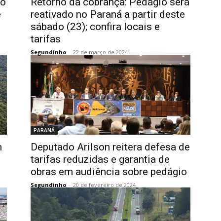
ão
Retorno da cobrança: Pedágio será
e
reativado no Paraná a partir deste
sábado (23); confira locais e
tarifas
Segundinho
-
22 de março de 2024
PARANÁ
m
Deputado Arilson reitera defesa de
tarifas reduzidas e garantia de
obras em audiência sobre pedágio
Segundinho
-
20 de fevereiro de 2024