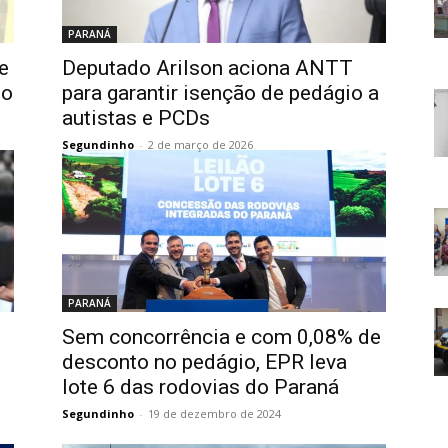
PARANÁ
e
Deputado Arilson aciona ANTT
do
para garantir isenção de pedágio a
autistas e PCDs
Segundinho
-
2 de março de 2026
PARANÁ
o
Sem concorrência e com 0,08% de
desconto no pedágio, EPR leva
lote 6 das rodovias do Paraná
Segundinho
-
19 de dezembro de 2024