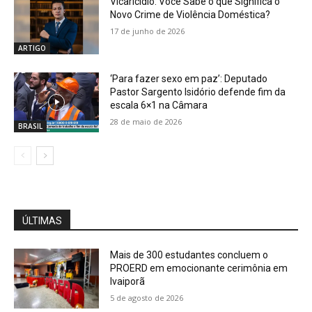
Vicaricídio: Você Sabe o que Significa o
Novo Crime de Violência Doméstica?
17 de junho de 2026
ARTIGO
‘Para fazer sexo em paz’: Deputado
Pastor Sargento Isidório defende fim da
escala 6×1 na Câmara
28 de maio de 2026
BRASIL
ÚLTIMAS
Mais de 300 estudantes concluem o
PROERD em emocionante cerimônia em
Ivaiporã
5 de agosto de 2026