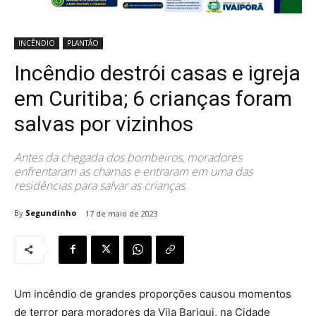
INCÊNDIO
PLANTÃO
Incêndio destrói casas e igreja
em Curitiba; 6 crianças foram
salvas por vizinhos
Antes da chegada dos bombeiros, moradores
enfrentaram as chamas e entraram em uma das
residências para salvar as crianças.
By
Segundinho
17 de maio de 2023
Um incêndio de grandes proporções causou momentos
de terror para moradores da Vila Barigui, na Cidade