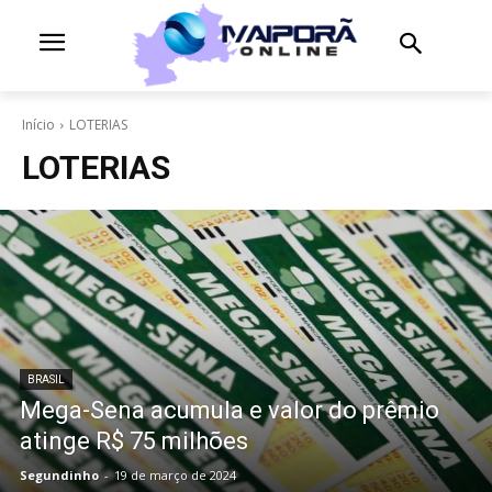
Início
LOTERIAS
LOTERIAS
BRASIL
Mega-Sena acumula e valor do prêmio
atinge R$ 75 milhões
Segundinho
-
19 de março de 2024