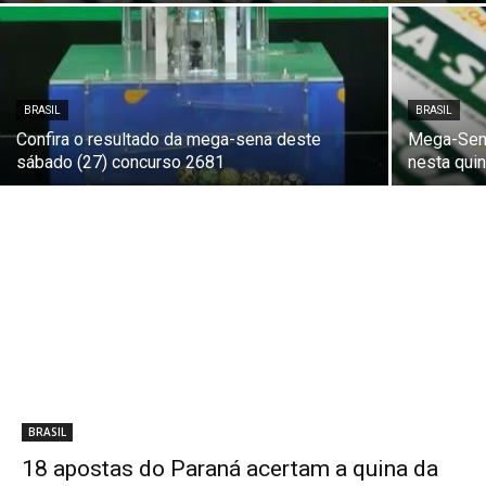
BRASIL
BRASIL
Confira o resultado da mega-sena deste
Mega-Sena
sábado (27) concurso 2681
nesta quin
BRASIL
18 apostas do Paraná acertam a quina da