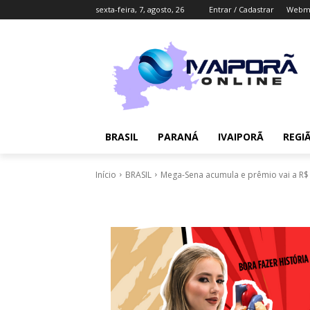
sexta-feira, 7, agosto, 26
Entrar / Cadastrar
Webma
BRASIL
PARANÁ
IVAIPORÃ
REGI
Início
BRASIL
Mega-Sena acumula e prêmio vai a R$ 