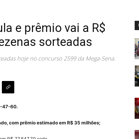
a e prêmio vai a R$
dezenas sorteadas
teadas hoje no concurso 2599 da Mega-Sena.
-47-60.
ado, com prêmio estimado em R$ 35 milhões;
am R$ 77.647,70 cada.