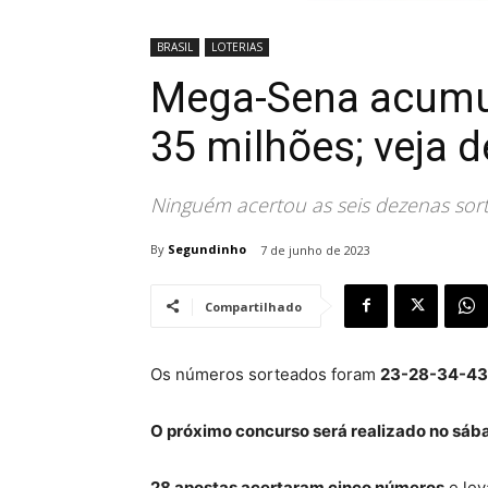
BRASIL
LOTERIAS
Mega-Sena acumul
35 milhões; veja 
Ninguém acertou as seis dezenas sor
By
Segundinho
7 de junho de 2023
Compartilhado
Os números sorteados foram
23-28-34-43
O próximo concurso será realizado no sáb
28 apostas acertaram cinco números
e lev