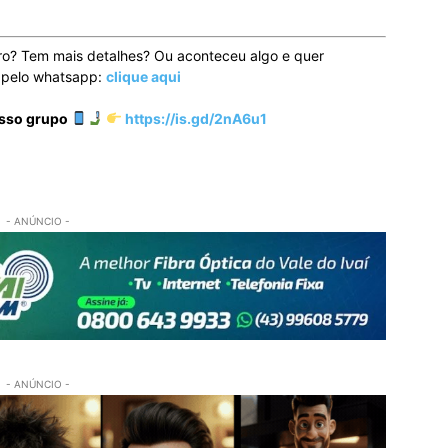
ro? Tem mais detalhes? Ou aconteceu algo e quer
o pelo whatsapp:
clique aqui
osso grupo
https://is.gd/2nA6u1
- ANÚNCIO -
- ANÚNCIO -