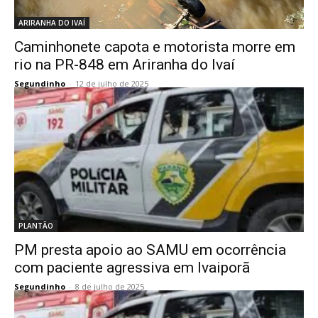
ARIRANHA DO IVAÍ
Caminhonete capota e motorista morre em
rio na PR-848 em Ariranha do Ivaí
Segundinho
-
12 de julho de 2025
PLANTÃO
PM presta apoio ao SAMU em ocorrência
com paciente agressiva em Ivaiporã
Segundinho
-
8 de julho de 2025