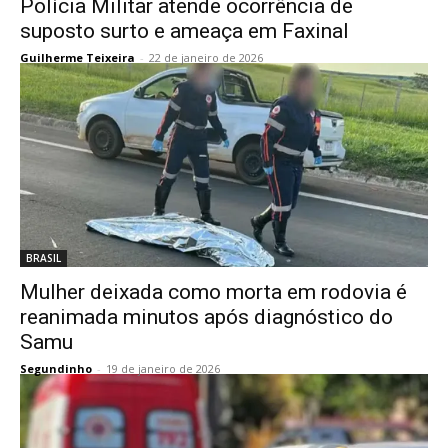
Polícia Militar atende ocorrência de
suposto surto e ameaça em Faxinal
Guilherme Teixeira
-
22 de janeiro de 2026
BRASIL
Mulher deixada como morta em rodovia é
reanimada minutos após diagnóstico do
Samu
Segundinho
-
19 de janeiro de 2026