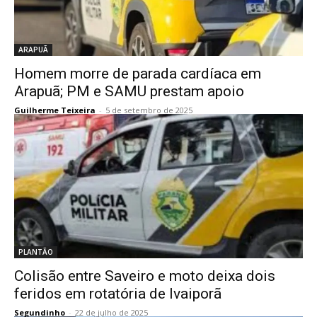
ARAPUÃ
Homem morre de parada cardíaca em
Arapuã; PM e SAMU prestam apoio
Guilherme Teixeira
-
5 de setembro de 2025
PLANTÃO
Colisão entre Saveiro e moto deixa dois
feridos em rotatória de Ivaiporã
Segundinho
-
22 de julho de 2025