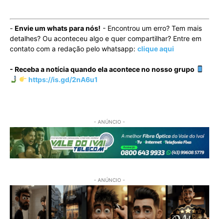
-
Envie um whats para nós!
- Encontrou um erro? Tem mais
detalhes? Ou aconteceu algo e quer compartilhar? Entre em
contato com a redação pelo whatsapp:
clique aqui
- Receba a notícia quando ela acontece no nosso grupo
https://is.gd/2nA6u1
- ANÚNCIO -
- ANÚNCIO -