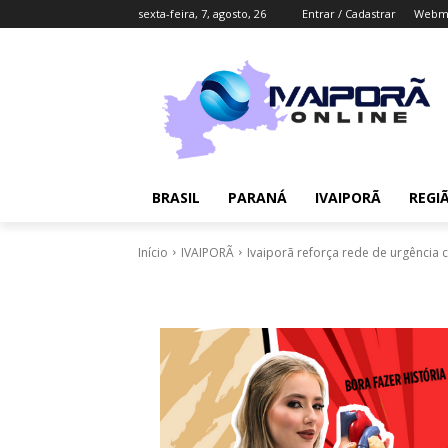
sexta-feira, 7, agosto, 26
Entrar / Cadastrar
Webma
BRASIL
PARANÁ
IVAIPORÃ
REGI
Início
IVAIPORÃ
Ivaiporã reforça rede de urgência 