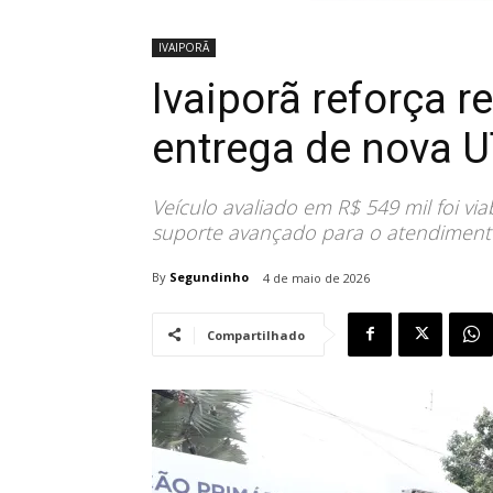
IVAIPORÃ
Ivaiporã reforça 
entrega de nova 
Veículo avaliado em R$ 549 mil foi vi
suporte avançado para o atendimento 
By
Segundinho
4 de maio de 2026
Compartilhado