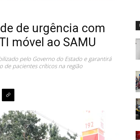
rede de urgência com
UTI móvel ao SAMU
abilizado pelo Governo do Estado e garantirá
de pacientes críticos na região