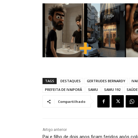
TAGS
DESTAQUES
GERTRUDES BERNARDY
IVA
PREFEITA DE IVAIPORÃ
SAMU
SAMU 192
SAÚDE
Compartilhado
Artigo anterior
Pai e filho de dois anos ficam feridos após col