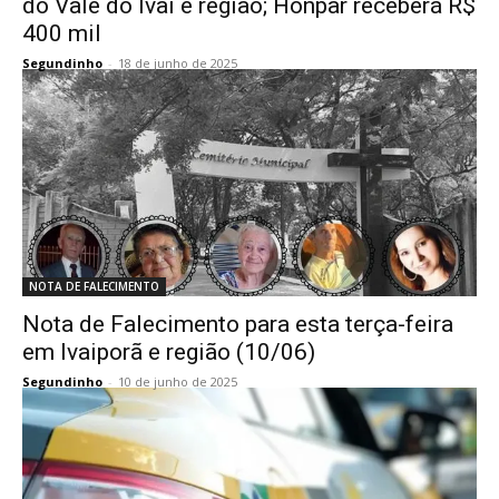
do Vale do Ivaí e região; Honpar receberá R$
400 mil
Segundinho
-
18 de junho de 2025
NOTA DE FALECIMENTO
Nota de Falecimento para esta terça-feira
em Ivaiporã e região (10/06)
Segundinho
-
10 de junho de 2025