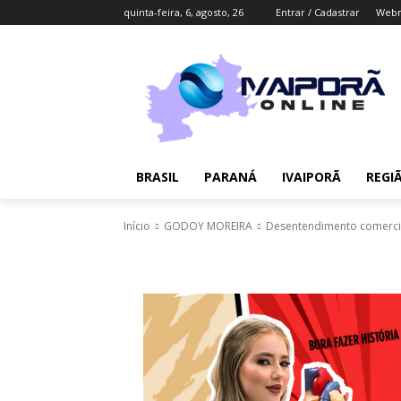
quinta-feira, 6, agosto, 26
Entrar / Cadastrar
Webm
BRASIL
PARANÁ
IVAIPORÃ
REGI
Início
GODOY MOREIRA
Desentendimento comercial