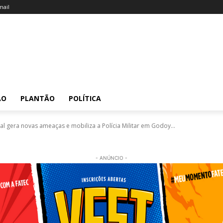
ail
ÃO
PLANTÃO
POLÍTICA
 gera novas ameaças e mobiliza a Polícia Militar em Godoy...
- ANÚNCIO -