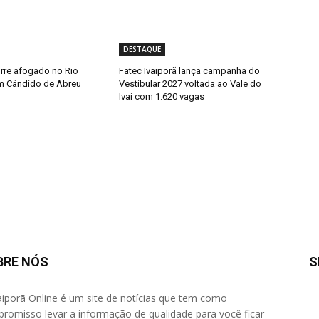
DESTAQUE
rre afogado no Rio
Fatec Ivaiporã lança campanha do
m Cândido de Abreu
Vestibular 2027 voltada ao Vale do
Ivaí com 1.620 vagas
BRE NÓS
S
aiporã Online é um site de notícias que tem como
romisso levar a informação de qualidade para você ficar