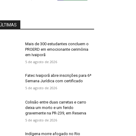
ÚLTIMAS
Mais de 300 estudantes concluem o
PROERD em emocionante cerimônia
em Ivaiporã
5 de agosto de 2026
Fatec Ivaiporã abre inscrições para 6ª
Semana Jurídica com certificado
5 de agosto de 2026
Colisão entre duas carretas e carro
deixa um morto e um ferido
gravemente na PR-239, em Reserva
5 de agosto de 2026
Indígena morre afogado no Rio