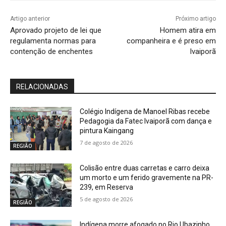
Artigo anterior
Próximo artigo
Aprovado projeto de lei que
Homem atira em
regulamenta normas para
companheira e é preso em
contenção de enchentes
Ivaiporã
RELACIONADAS
Colégio Indígena de Manoel Ribas recebe
Pedagogia da Fatec Ivaiporã com dança e
pintura Kaingang
7 de agosto de 2026
REGIÃO
Colisão entre duas carretas e carro deixa
um morto e um ferido gravemente na PR-
239, em Reserva
5 de agosto de 2026
REGIÃO
Indígena morre afogado no Rio Ubazinho