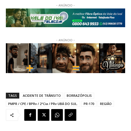
- ANÚNCIO -
- ANÚNCIO -
TAGS
ACIDENTE DE TRÂNSITO
BORRAZÓPOLIS
PMPR / CPE / BPRv / 2ªCia / PRv UBÁ DO SUL.
PR-170
REGIÃO