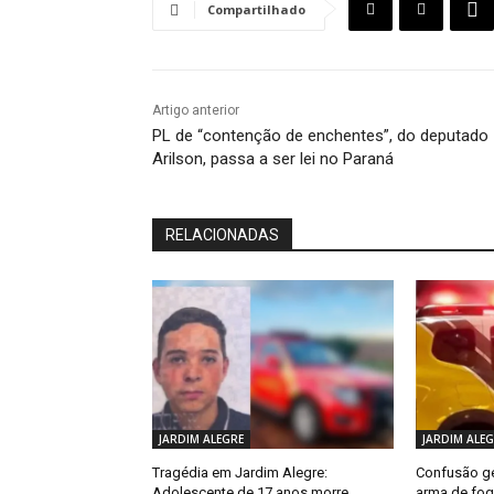
Compartilhado
Artigo anterior
PL de “contenção de enchentes”, do deputado
Arilson, passa a ser lei no Paraná
RELACIONADAS
JARDIM ALEGRE
JARDIM ALEG
Tragédia em Jardim Alegre:
Confusão ge
Adolescente de 17 anos morre
arma de fog