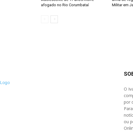
afogado no Rio Corumbataí
Militar em J
SO
O Iv
comp
por 
Para
notíc
ou p
Onli