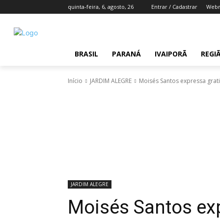
quinta-feira, 6, agosto, 26
Entrar / Cadastrar
Webm
BRASIL
PARANÁ
IVAIPORÃ
REGI
Início
JARDIM ALEGRE
Moisés Santos expressa grati
JARDIM ALEGRE
Moisés Santos ex