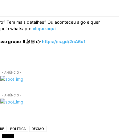
ro? Tem mais detalhes? Ou aconteceu algo e quer
o pelo whatsapp:
clique aqui
sso grupo 📱🤳🏻 👉
https://is.gd/2nA6u1
- ANÚNCIO -
- ANÚNCIO -
GRE
POLÍTICA
REGIÃO