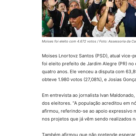
Moises foi eleito com 4.672 votos / Foto: Assessoria da 
Moises Lnortovz Santos (PSD), atual vice-pr
foi eleito prefeito de Jardim Alegre (PR) n
quatro anos. Ele venceu a disputa com 63,
obteve 1.980 votos (27,08%), e Josias Gonç
Em entrevista ao jornalista Ivan Maldonado
dos eleitores. “A população acreditou em n
afirmou, referindo-se ao apoio expressivo 
nos projetos que já vêm sendo realizados n
Também afirmou que não pretende esperar 