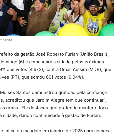
Campanha
efeito da gestão José Roberto Furlan (União Brasil),
o domingo (6) e comandará a cidade pelos próximos
89% dos votos (4.672), contra Omar Yassim (MDB), que
alves (PT), que somou 661 votos (9,04%).
, Moises Santos demonstrou gratidão pela confiança
ós, acreditou que Jardim Alegre tem que continuar”,
nas urnas. Ele destacou que pretende manter o foco
a cidade, dando continuidade à gestão de Furlan.
o início do mandato em janeiro de 2025 para começar