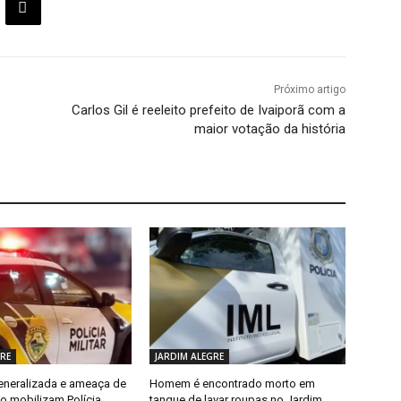
Próximo artigo
Carlos Gil é reeleito prefeito de Ivaiporã com a
maior votação da história
RE
JARDIM ALEGRE
neralizada e ameaça de
Homem é encontrado morto em
o mobilizam Polícia
tanque de lavar roupas no Jardim