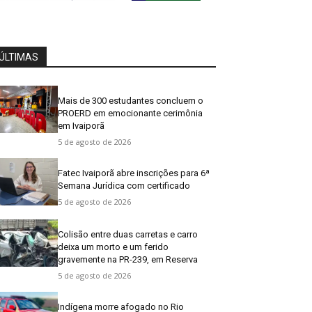
ÚLTIMAS
Mais de 300 estudantes concluem o
PROERD em emocionante cerimônia
em Ivaiporã
5 de agosto de 2026
Fatec Ivaiporã abre inscrições para 6ª
Semana Jurídica com certificado
5 de agosto de 2026
Colisão entre duas carretas e carro
deixa um morto e um ferido
gravemente na PR-239, em Reserva
5 de agosto de 2026
Indígena morre afogado no Rio