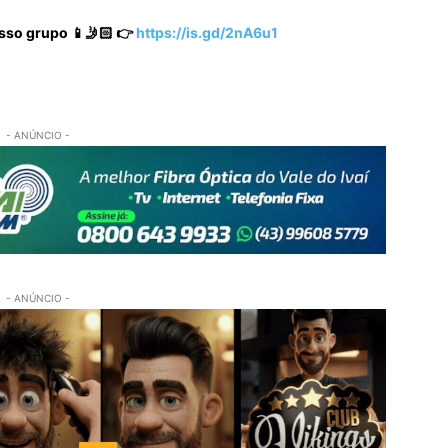
sso grupo 📱🤳🏻 👉
https://is.gd/2nA6u1
- ANÚNCIO -
- ANÚNCIO -