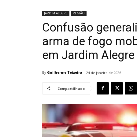
JARDIM ALEGRE
REGIÃO
Confusão general
arma de fogo mobi
em Jardim Alegre
By
Guilherme Teixeira
24 de janeiro de 2026
Compartilhado