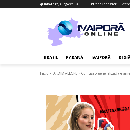
quinta-feira, 6, agosto, 26
Entrar / Cadastrar
Webm
BRASIL
PARANÁ
IVAIPORÃ
REGI
Início
JARDIM ALEGRE
Confusão generalizada e amea