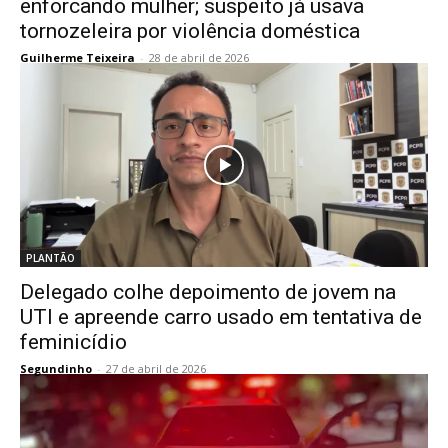
enforcando mulher; suspeito já usava
tornozeleira por violência doméstica
Guilherme Teixeira
-
28 de abril de 2026
PLANTÃO
Delegado colhe depoimento de jovem na
UTI e apreende carro usado em tentativa de
feminicídio
Segundinho
-
27 de abril de 2026