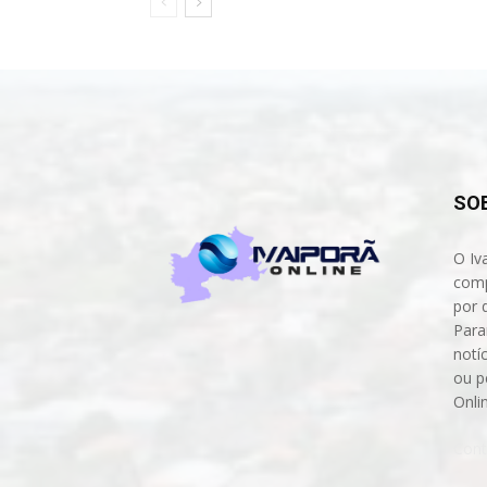
SO
O Iv
comp
por 
Para
notíc
ou p
Onli
Cont