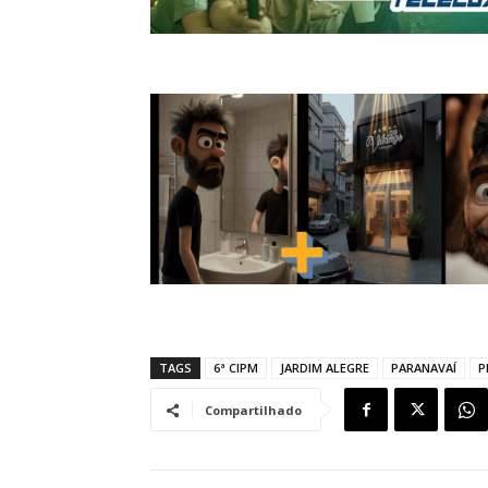
TAGS
6ª CIPM
JARDIM ALEGRE
PARANAVAÍ
P
Compartilhado