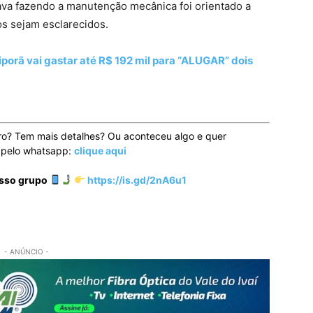
tava fazendo a manutenção mecânica foi orientado a
os sejam esclarecidos.
porã vai gastar até R$ 192 mil para “ALUGAR” dois
ro? Tem mais detalhes? Ou aconteceu algo e quer
o pelo whatsapp:
clique aqui
osso grupo
https://is.gd/2nA6u1
- ANÚNCIO -