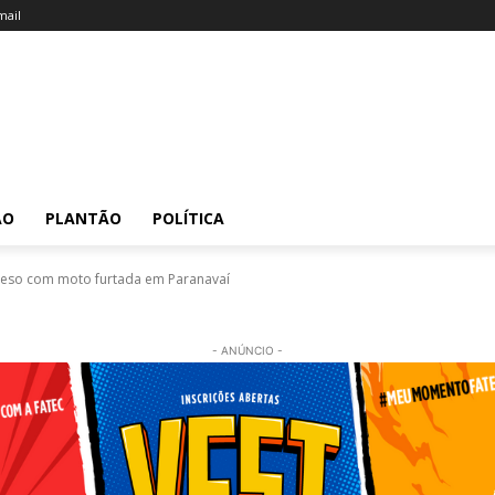
ail
ÃO
PLANTÃO
POLÍTICA
reso com moto furtada em Paranavaí
- ANÚNCIO -