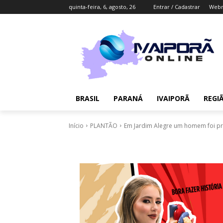
quinta-feira, 6, agosto, 26
Entrar / Cadastrar
Webm
BRASIL
PARANÁ
IVAIPORÃ
REGI
Início
PLANTÃO
Em Jardim Alegre um homem foi p