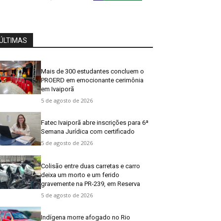
ÚLTIMAS
Mais de 300 estudantes concluem o
PROERD em emocionante cerimônia
em Ivaiporã
5 de agosto de 2026
Fatec Ivaiporã abre inscrições para 6ª
Semana Jurídica com certificado
5 de agosto de 2026
Colisão entre duas carretas e carro
deixa um morto e um ferido
gravemente na PR-239, em Reserva
5 de agosto de 2026
Indígena morre afogado no Rio