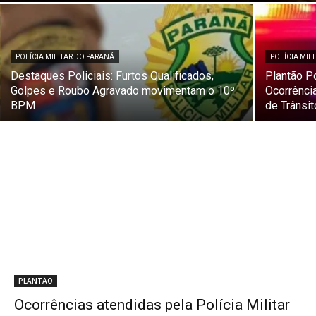
POLÍCIA MILITAR DO PARANÁ
POLÍCIA MIL
Destaques Policiais: Furtos Qualificados,
Plantão P
Golpes e Roubo Agravado movimentam o 10º
Ocorrênci
BPM
de Trânsi
PLANTÃO
Ocorrências atendidas pela Polícia Militar