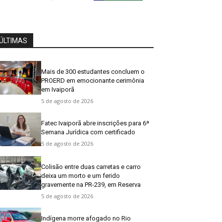
ÚLTIMAS
Mais de 300 estudantes concluem o
PROERD em emocionante cerimônia
em Ivaiporã
5 de agosto de 2026
Fatec Ivaiporã abre inscrições para 6ª
Semana Jurídica com certificado
5 de agosto de 2026
Colisão entre duas carretas e carro
deixa um morto e um ferido
gravemente na PR-239, em Reserva
5 de agosto de 2026
Indígena morre afogado no Rio