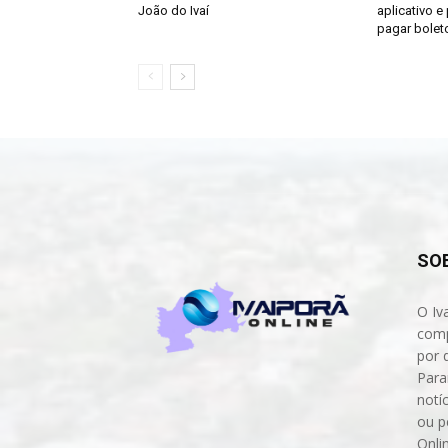
João do Ivaí
aplicativo e
pagar bolet
SO
O Iv
comp
por 
Para
notíc
ou p
Onli