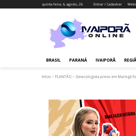
quinta-feira, 6, agosto, 26
Entrar / Cadastrar
Webm
BRASIL
PARANÁ
IVAIPORÃ
REGI
Início
PLANTÃO
Ginecologista preso em Maringá fo