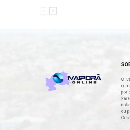
SO
O Iv
comp
por 
Para
notíc
ou p
Onli
Cont