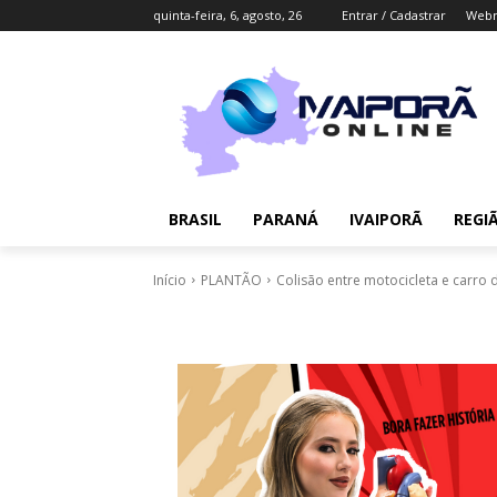
quinta-feira, 6, agosto, 26
Entrar / Cadastrar
Webm
BRASIL
PARANÁ
IVAIPORÃ
REGI
Início
PLANTÃO
Colisão entre motocicleta e carro 