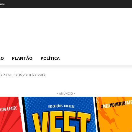
ail
ÃO
PLANTÃO
POLÍTICA
deixa um ferido em Ivaiporã
- ANÚNCIO -