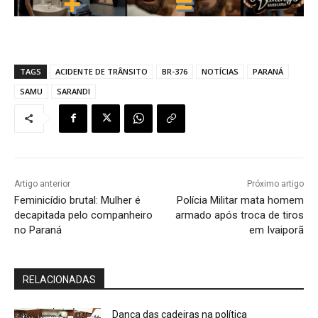
TAGS
ACIDENTE DE TRÂNSITO
BR-376
NOTÍCIAS
PARANÁ
SAMU
SARANDI
Artigo anterior
Próximo artigo
Feminicídio brutal: Mulher é
Polícia Militar mata homem
decapitada pelo companheiro
armado após troca de tiros
no Paraná
em Ivaiporã
RELACIONADAS
Dança das cadeiras na política