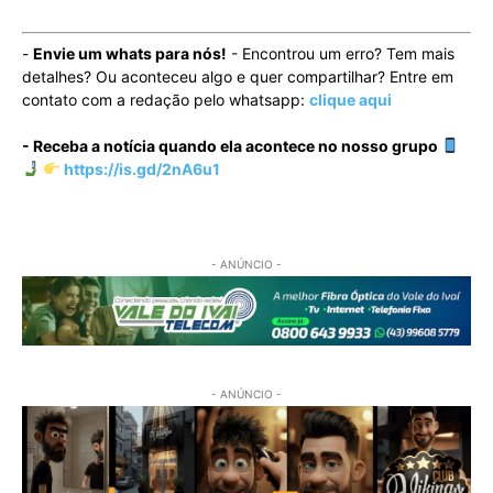
-
Envie um whats para nós!
- Encontrou um erro? Tem mais
detalhes? Ou aconteceu algo e quer compartilhar? Entre em
contato com a redação pelo whatsapp:
clique aqui
- Receba a notícia quando ela acontece no nosso grupo
https://is.gd/2nA6u1
- ANÚNCIO -
- ANÚNCIO -