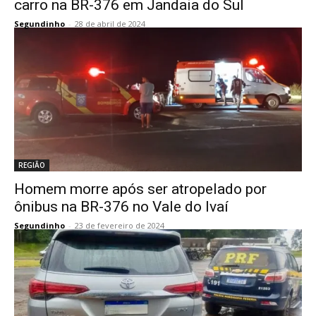
carro na BR-376 em Jandaia do Sul
Segundinho
-
28 de abril de 2024
REGIÃO
Homem morre após ser atropelado por
ônibus na BR-376 no Vale do Ivaí
Segundinho
-
23 de fevereiro de 2024