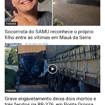
PARANÁ
Socorrista do SAMU reconhece o próprio
filho entre as vítimas em Mauá da Serra
Segundinho
-
18 de abril de 2026
PARANÁ
Grave engavetamento deixa dois mortos e
três feridos na BR-376, em Ponta Grossa