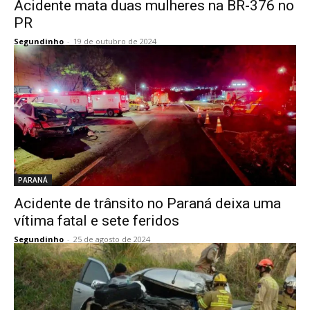
Acidente mata duas mulheres na BR-376 no
PR
Segundinho
-
19 de outubro de 2024
PARANÁ
Acidente de trânsito no Paraná deixa uma
vítima fatal e sete feridos
Segundinho
-
25 de agosto de 2024