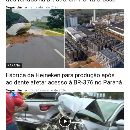
Segundinho
-
9 de abril de 2026
PARANÁ
Fábrica da Heineken para produção após
acidente afetar acesso à BR-376 no Paraná
Segundinho
-
5 de fevereiro de 2026