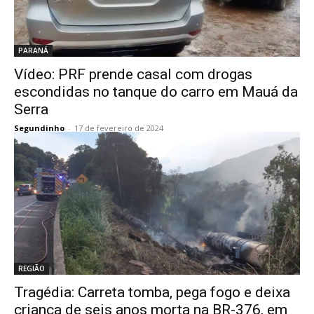
PARANÁ
Vídeo: PRF prende casal com drogas
escondidas no tanque do carro em Mauá da
Serra
Segundinho
-
17 de fevereiro de 2024
REGIÃO
Tragédia: Carreta tomba, pega fogo e deixa
criança de seis anos morta na BR-376, em