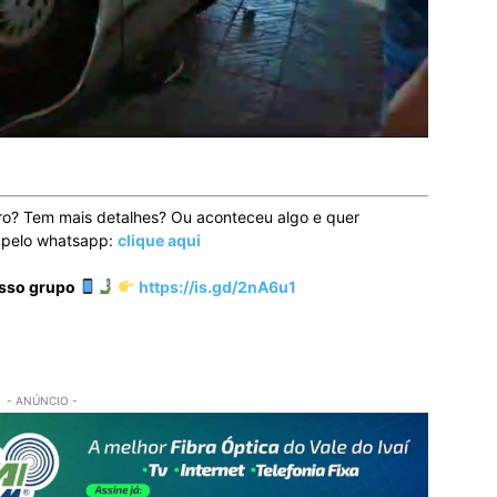
ro? Tem mais detalhes? Ou aconteceu algo e quer
o pelo whatsapp:
clique aqui
osso grupo
https://is.gd/2nA6u1
- ANÚNCIO -