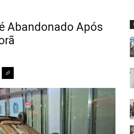
 é Abandonado Após
orã