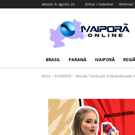
sábado, 8, agosto, 26
Entrar / Cadastrar
Webmail
BRASIL
PARANÁ
IVAIPORÃ
REGI
Início
ACIDENTE
Veículo Tombado é Abandonado A