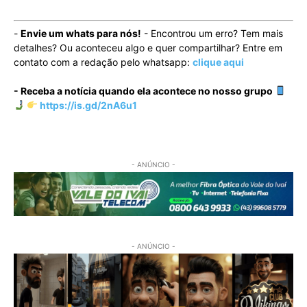
-
Envie um whats para nós!
- Encontrou um erro? Tem mais
detalhes? Ou aconteceu algo e quer compartilhar? Entre em
contato com a redação pelo whatsapp:
clique aqui
- Receba a notícia quando ela acontece no nosso grupo
https://is.gd/2nA6u1
- ANÚNCIO -
- ANÚNCIO -