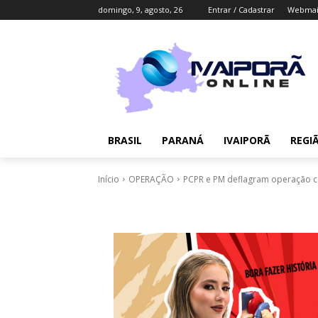
domingo, 9, agosto, 26
Entrar / Cadastrar
Webmai
BRASIL
PARANÁ
IVAIPORÃ
REGI
Início
OPERAÇÃO
PCPR e PM deflagram operação co