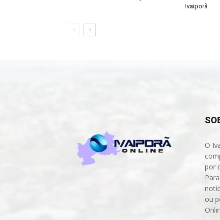
Ivaiporã
SO
O Iv
comp
por 
Para
notíc
ou p
Onli