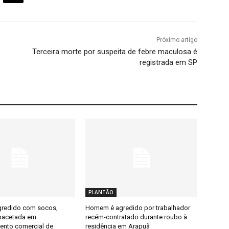
Próximo artigo
Terceira morte por suspeita de febre maculosa é
registrada em SP
PLANTÃO
redido com socos,
Homem é agredido por trabalhador
pacetada em
recém-contratado durante roubo à
ento comercial de
residência em Arapuã