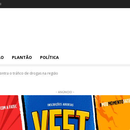
l
ÃO
PLANTÃO
POLÍTICA
ntra o tráfico de drogas na região
- ANÚNCIO -