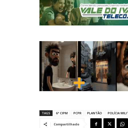
TAGS
6ª CIPM
PCPR
PLANTÃO
POLÍCIA MIL
Compartilhado