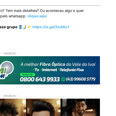
ro? Tem mais detalhes? Ou aconteceu algo e quer
o pelo whatsapp:
clique aqui
osso grupo
https://is.gd/2nA6u1
- ANÚNCIO -
- ANÚNCIO -