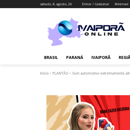
sábado, 8, agosto, 26
Entrar / Cadastrar
Webmail
BRASIL
PARANÁ
IVAIPORÃ
REGI
Início
PLANTÃO
Som automotivo extremamente alto m