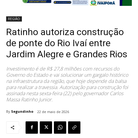
REGIÃO
Ratinho autoriza construção
de ponte do Rio Ivaí entre
Jardim Alegre e Grandes Rios
Investimento é de R$ 27,8 milhões com recursos do
Governo do Estado e vai solucionar um gargalo histórico
na infraestrutura da região, que hoje depende da balsa
para realizar a travessia. Autorização para construção foi
assinada nesta sexta-feira (22) pelo governador Carlos
Massa Ratinho Junior.
By
Segundinho
22 de maio de 2026