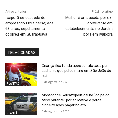
Artigo anterior
Próximo artigo
Ivaiporã se despede do
Mulher é ameaçada por ex-
empresário Eloi Sberse; aos
convivente em
63 anos, sepultamento
estabelecimento no Jardim
ocorreu em Guarapuava
Iporã em Ivaiporã
RELACIONADAS
Criança fica ferida após ser atacada por
cachorro que pulou muro em São João do
Ivaí
5 de agosto de 2026
PLANTÃO
Morador de Borrazópolis cai no “golpe do
falso parente” por aplicativo e perde
dinheiro após pagar boleto
5 de agosto de 2026
PLANTÃO