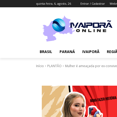
quinta-feira, 6, agosto, 26
Entrar / Cadastrar
Webm
BRASIL
PARANÁ
IVAIPORÃ
REGI
Início
PLANTÃO
Mulher é ameaçada por ex-convive