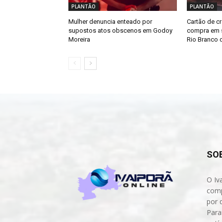
PLANTÃO
PLANTÃO
Mulher denuncia enteado por
Cartão de cr
supostos atos obscenos em Godoy
compra em s
Moreira
Rio Branco d
SO
O Iv
comp
por 
Para