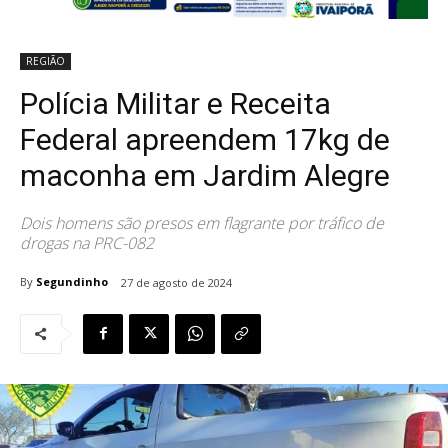
REGIÃO
Polícia Militar e Receita
Federal apreendem 17kg de
maconha em Jardim Alegre
Dois homens são presos em flagrante por tráfico de
drogas na PRC-082
By
Segundinho
27 de agosto de 2024