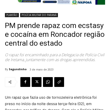
PLANTÃO
POLÍCIA MILITAR DO PARANÁ
PM prende rapaz com ecstasy
e cocaína em Roncador região
central do estado
O rapaz foi encaminhado para a Delegacia de Polícia Civil
de Iretama, juntamente com as drogas apreendidas.
By
Segundinho
3 de maio de 2023
Um rapaz que fazia uso de tornozeleira eletrônica foi
preso no início da noite dessa terça-feira (02), em