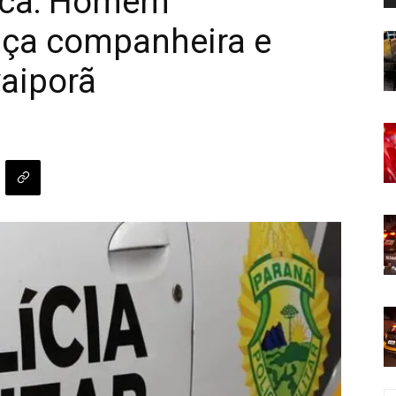
ica: Homem
ça companheira e
aiporã