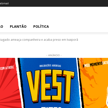
ebmail
ÃO
PLANTÃO
POLÍTICA
iagado ameaça companheira e acaba preso em Ivaiporã
- ANÚNCIO -