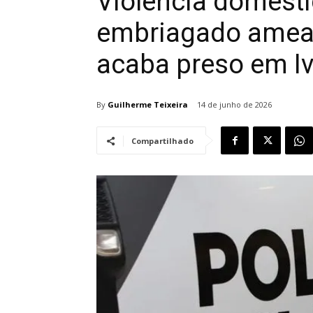
Violência domést
embriagado amea
acaba preso em Iv
By
Guilherme Teixeira
14 de junho de 2026
Compartilhado