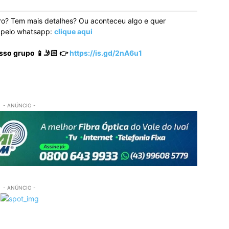
ro? Tem mais detalhes? Ou aconteceu algo e quer
o pelo whatsapp:
clique aqui
sso grupo 📱🤳🏻 👉
https://is.gd/2nA6u1
- ANÚNCIO -
- ANÚNCIO -