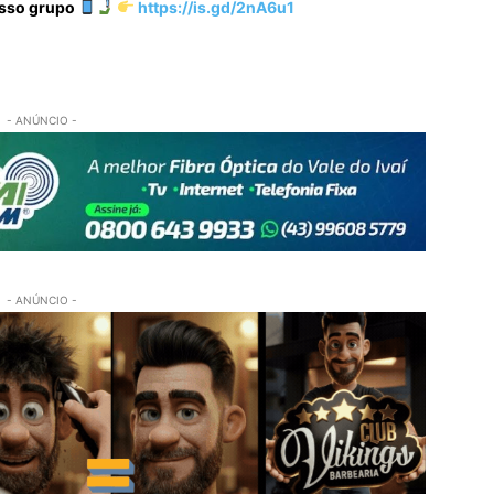
osso grupo
https://is.gd/2nA6u1
- ANÚNCIO -
- ANÚNCIO -