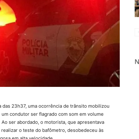
lta das 23h37, uma ocorrência de trânsito mobilizou
pós um condutor ser flagrado com som em volume
 Ao ser abordado, o motorista, que apresentava
a realizar o teste do bafômetro, desobedeceu às
igosa em alta velocidade.