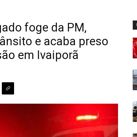
gado foge da PM,
rânsito e acaba preso
isão em Ivaiporã