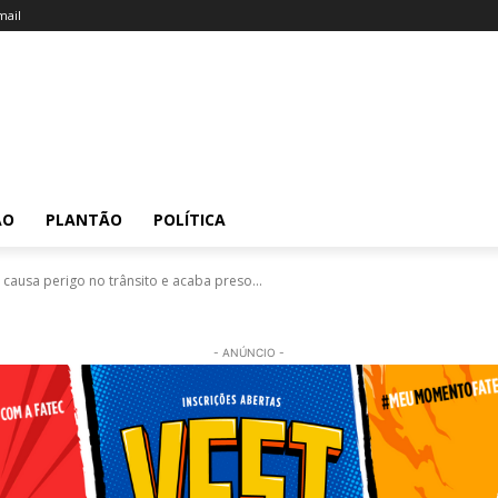
ail
ÃO
PLANTÃO
POLÍTICA
causa perigo no trânsito e acaba preso...
- ANÚNCIO -