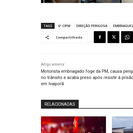
TAGS
6ª CIPM
DIREÇÃO PERIGOSA
EMBRIAGUE
Compartilhado
Artigo anterior
Motorista embriagado foge da PM, causa peri
no trânsito e acaba preso após resistir à prisã
em Ivaiporã
RELACIONADAS