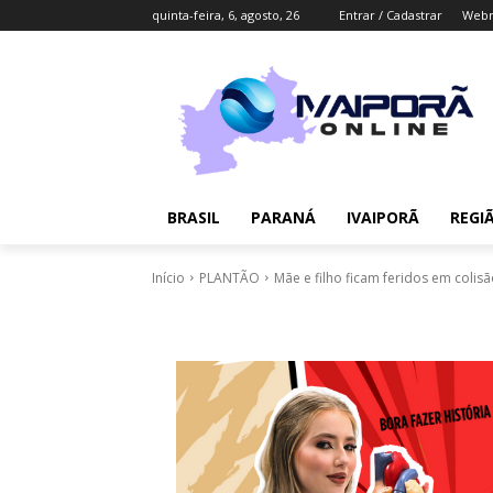
quinta-feira, 6, agosto, 26
Entrar / Cadastrar
Webm
BRASIL
PARANÁ
IVAIPORÃ
REGI
Início
PLANTÃO
Mãe e filho ficam feridos em colisã