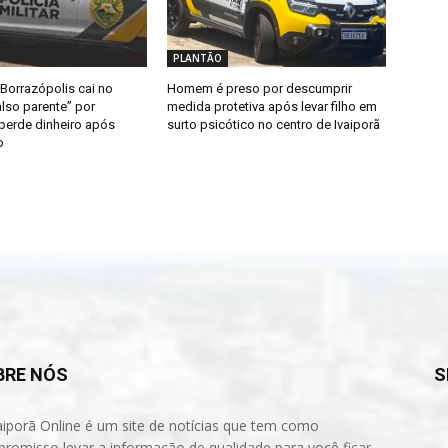
PLANTÃO
Borrazópolis cai no
Homem é preso por descumprir
lso parente” por
medida protetiva após levar filho em
 perde dinheiro após
surto psicótico no centro de Ivaiporã
o
BRE NÓS
S
aiporã Online é um site de notícias que tem como
romisso levar a informação de qualidade para você ficar