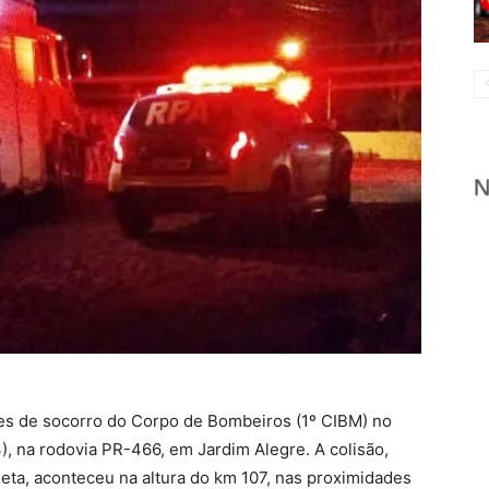
pes de socorro do Corpo de Bombeiros (1º CIBM) no
23), na rodovia PR-466, em Jardim Alegre. A colisão,
ta, aconteceu na altura do km 107, nas proximidades