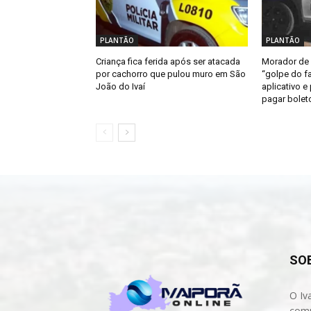
PLANTÃO
PLANTÃO
Criança fica ferida após ser atacada
Morador de 
por cachorro que pulou muro em São
“golpe do fa
João do Ivaí
aplicativo e
pagar bolet
SO
O Iv
comp