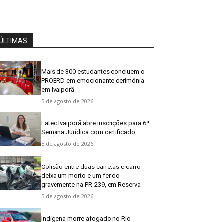
ÚLTIMAS
Mais de 300 estudantes concluem o
PROERD em emocionante cerimônia
em Ivaiporã
5 de agosto de 2026
Fatec Ivaiporã abre inscrições para 6ª
Semana Jurídica com certificado
5 de agosto de 2026
Colisão entre duas carretas e carro
deixa um morto e um ferido
gravemente na PR-239, em Reserva
5 de agosto de 2026
Indígena morre afogado no Rio