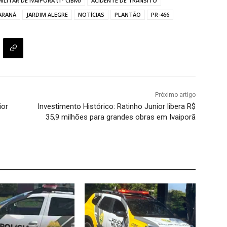
LITAR DE IVAIPORÃ (1ª CIBM)
ACIDENTE DE TRÂNSITO
ARANÁ
JARDIM ALEGRE
NOTÍCIAS
PLANTÃO
PR-466
Próximo artigo
ior
Investimento Histórico: Ratinho Junior libera R$
35,9 milhões para grandes obras em Ivaiporã