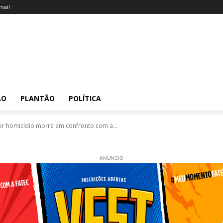
ail
ÃO
PLANTÃO
POLÍTICA
 homicídio morre em confronto com a...
- ANÚNCIO -