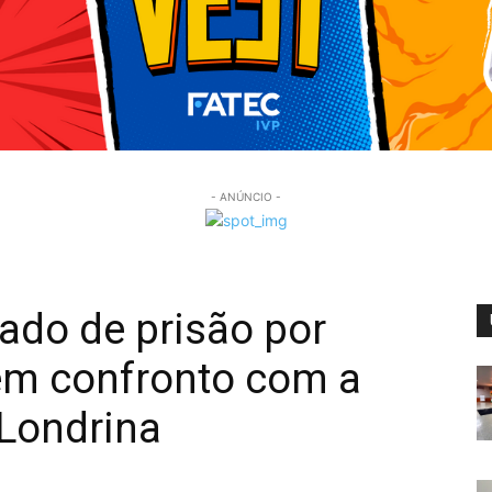
- ANÚNCIO -
do de prisão por
em confronto com a
 Londrina