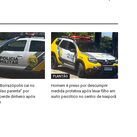
PLANTÃO
Borrazópolis cai no
Homem é preso por descumprir
lso parente” por
medida protetiva após levar filho em
 perde dinheiro após
surto psicótico no centro de Ivaiporã
o