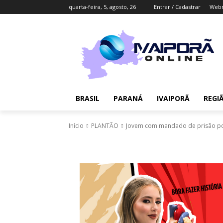
quarta-feira, 5, agosto, 26
Entrar / Cadastrar
Webm
BRASIL
PARANÁ
IVAIPORÃ
REGI
Início
PLANTÃO
Jovem com mandado de prisão por