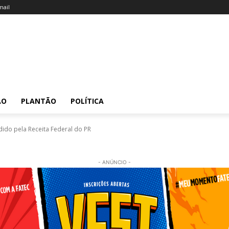
ail
ÃO
PLANTÃO
POLÍTICA
ido pela Receita Federal do PR
- ANÚNCIO -