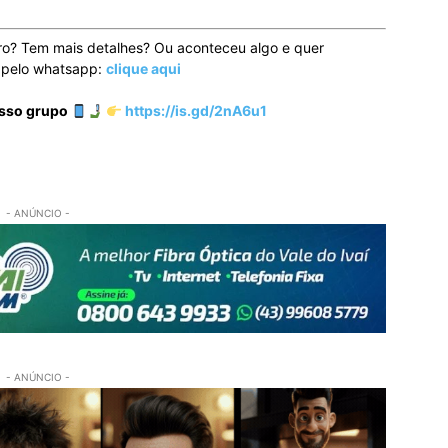
ro? Tem mais detalhes? Ou aconteceu algo e quer
o pelo whatsapp:
clique aqui
osso grupo
https://is.gd/2nA6u1
- ANÚNCIO -
- ANÚNCIO -