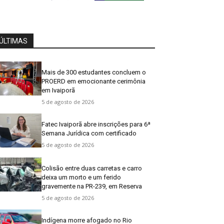
ÚLTIMAS
Mais de 300 estudantes concluem o
PROERD em emocionante cerimônia
em Ivaiporã
5 de agosto de 2026
Fatec Ivaiporã abre inscrições para 6ª
Semana Jurídica com certificado
5 de agosto de 2026
Colisão entre duas carretas e carro
deixa um morto e um ferido
gravemente na PR-239, em Reserva
5 de agosto de 2026
Indígena morre afogado no Rio