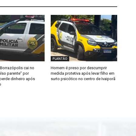
PLANTÃO
Borrazópolis cai no
Homem é preso por descumprir
lso parente” por
medida protetiva após levar filho em
 perde dinheiro após
surto psicótico no centro de Ivaiporã
o