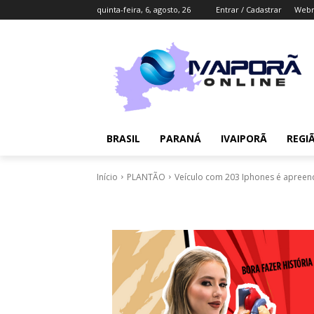
quinta-feira, 6, agosto, 26
Entrar / Cadastrar
Webm
BRASIL
PARANÁ
IVAIPORÃ
REGI
Início
PLANTÃO
Veículo com 203 Iphones é apreend