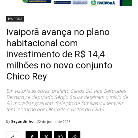
IVAIPORÃ
Ivaiporã avança no plano
habitacional com
investimento de R$ 14,4
milhões no novo conjunto
Chico Rey
Em vistoria às obras, prefeito Carlos Gil, vice Gertrudes
Bernardy e deputado Sérgio Souza detalham o início de
90 moradias gratuitas. Seleção de famílias vulneráveis
terá inscrição por QR Code e visitas do CRAS.
By
Segundinho
22 de junho de 2026