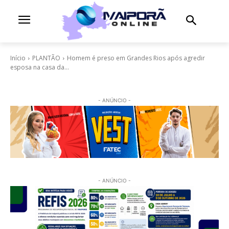
Início
PLANTÃO
Homem é preso em Grandes Rios após agredir
esposa na casa da...
- ANÚNCIO -
- ANÚNCIO -