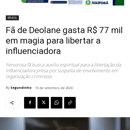
BRASIL
Fã de Deolane gasta R$ 77 mil
em magia para libertar a
influenciadora
Fervorosa fã busca auxílio espiritual para a libertação da
influenciadora presa por suspeita de envolvimento em
organização criminosa
By
Segundinho
15 de setembro de 2024