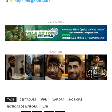
https://is.gd/2nA6u1
- ANÚNCIO -
- ANÚNCIO -
TAGS
DESTAQUES
IFPR
IVAIPORÃ
NOTÍCIAS
NOTÍCIAS DE IVAIPORÃ
UAB