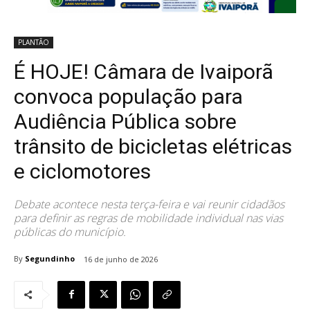
PLANTÃO
É HOJE! Câmara de Ivaiporã
convoca população para
Audiência Pública sobre
trânsito de bicicletas elétricas
e ciclomotores
Debate acontece nesta terça-feira e vai reunir cidadãos
para definir as regras de mobilidade individual nas vias
públicas do município.
By
Segundinho
16 de junho de 2026