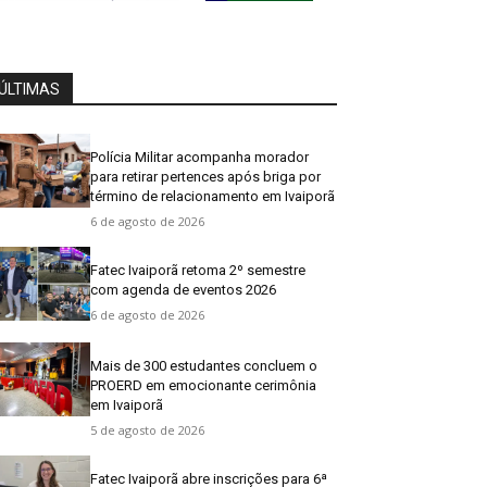
ÚLTIMAS
Polícia Militar acompanha morador
para retirar pertences após briga por
término de relacionamento em Ivaiporã
6 de agosto de 2026
Fatec Ivaiporã retoma 2º semestre
com agenda de eventos 2026
6 de agosto de 2026
Mais de 300 estudantes concluem o
PROERD em emocionante cerimônia
em Ivaiporã
5 de agosto de 2026
Fatec Ivaiporã abre inscrições para 6ª