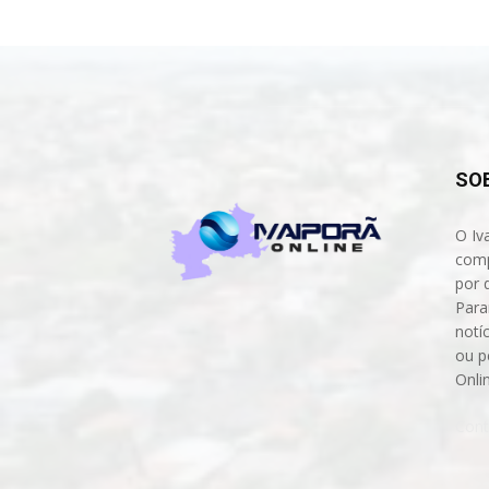
SO
O Iv
comp
por 
Para
notíc
ou p
Onli
Cont