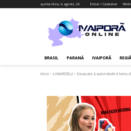
quinta-feira, 6, agosto, 26
Entrar / Cadastrar
Webm
BRASIL
PARANÁ
IVAIPORÃ
REGI
Início
LUNARDELLI
Desacato à autoridade é tema d