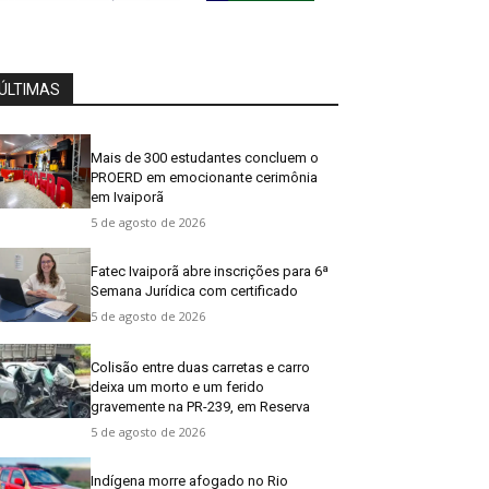
ÚLTIMAS
Mais de 300 estudantes concluem o
PROERD em emocionante cerimônia
em Ivaiporã
5 de agosto de 2026
Fatec Ivaiporã abre inscrições para 6ª
Semana Jurídica com certificado
5 de agosto de 2026
Colisão entre duas carretas e carro
deixa um morto e um ferido
gravemente na PR-239, em Reserva
5 de agosto de 2026
Indígena morre afogado no Rio