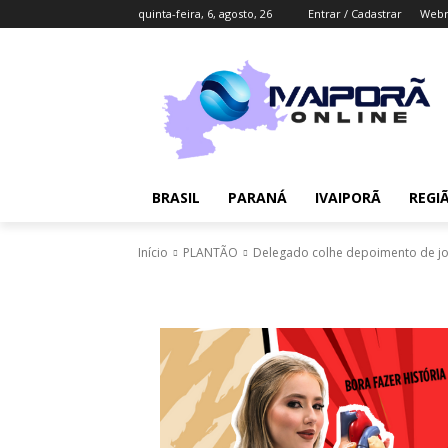
quinta-feira, 6, agosto, 26
Entrar / Cadastrar
Webm
BRASIL
PARANÁ
IVAIPORÃ
REGI
Início
PLANTÃO
Delegado colhe depoimento de jo