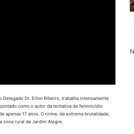
do Delegado Dr. Erlon Ribeiro, trabalha intensamente
apontado como o autor da tentativa de feminicídio
 de apenas 17 anos. O crime, de extrema brutalidade,
 zona rural de Jardim Alegre.