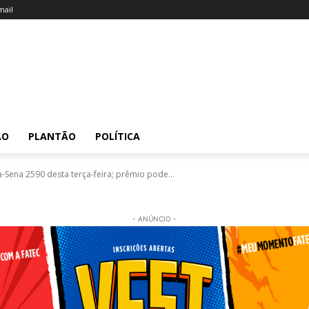
ail
ÃO
PLANTÃO
POLÍTICA
Sena 2590 desta terça-feira; prêmio pode...
- ANÚNCIO -