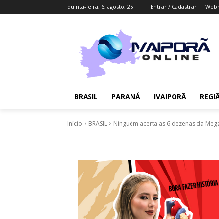
quinta-feira, 6, agosto, 26
Entrar / Cadastrar
Webm
BRASIL
PARANÁ
IVAIPORÃ
REGI
Início
BRASIL
Ninguém acerta as 6 dezenas da Mega-