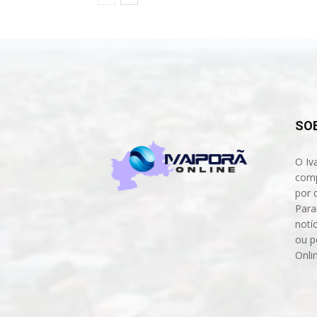
SO
O Iv
comp
por 
Para
notíc
ou p
Onli
Cont